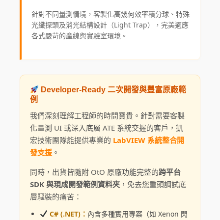
針對不同量測情境，客製化高幾何效率積分球、特殊
光纖探頭及消光結構設計（Light Trap），完美適應
各式嚴苛的產線與實驗室環境。
Developer-Ready 二次開發與豐富原廠範
例
我們深刻理解工程師的時間寶貴。針對需要客製
化量測 UI 或深入底層 ATE 系統交握的客戶，凱
宏技術團隊能提供專業的
LabVIEW 系統整合開
發支援
。
同時，出貨皆隨附 OtO 原廠功能完整的
跨平台
SDK 與現成開發範例資料夾
，免去您重頭調試底
層驅裝的痛苦：
C# (.NET)：
內含多種實用專案（如 Xenon 閃