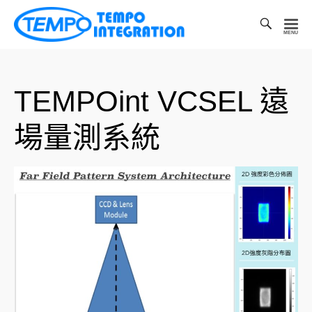
Toggl
Searc
凱
Bar
宏
科
TEMPOint VCSEL 遠
技
有
場量測系統
限
公
司